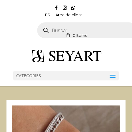
ES
Àrea de client
Products
search
0 Items
CATEGORIES