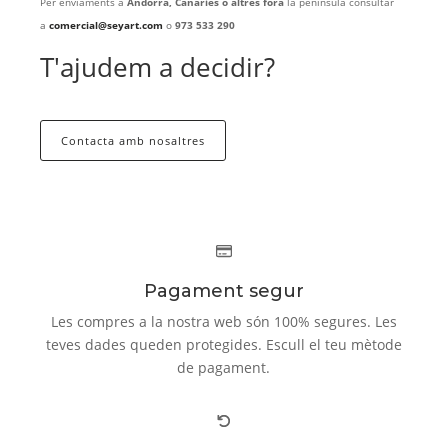
Per enviaments a
Andorra, Canàries o altres fora
la península consultar
a
comercial@seyart.com
o
973 533 290
T'ajudem a decidir?
Contacta amb nosaltres
Pagament segur
Les compres a la nostra web són 100% segures. Les
teves dades queden protegides. Escull el teu mètode
de pagament.