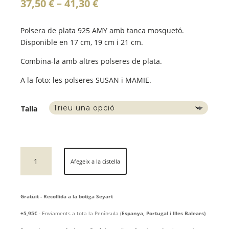
Interval
37,50
€
–
41,30
€
de
preus:
Polsera de plata 925 AMY amb tanca mosquetó.
37,50 €
Disponible en 17 cm, 19 cm i 21 cm.
a
41,30 €
Combina-la amb altres polseres de plata.
A la foto: les polseres SUSAN i MAMIE.
Talla
quantitat
Afegeix a la cistella
de
Polsera
de
Gratüit - Recollida a la botiga Seyart
plata
AMY
+5,95€
- Enviaments a tota la Península (
Espanya, Portugal i Illes Balears)