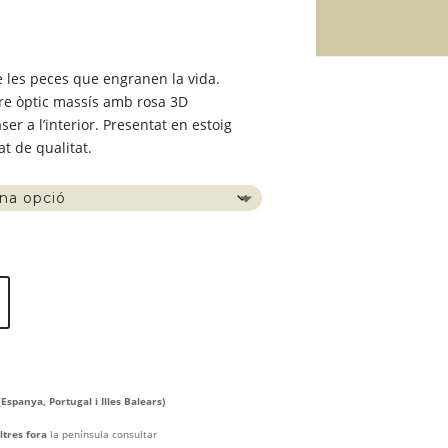
terval
e
eus:
 les peces que engranen la vida.
5,00 €
dre òptic massís amb rosa 3D
r a l’interior. Presentat en estoig
0,00 €
at de qualitat.
(
Espanya, Portugal i Illes Balears)
ltres fora
la península consultar