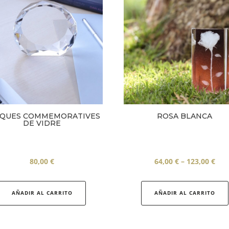
ROSA BLANCA
QUES COMMEMORATIVES
DE VIDRE
Inte
64,00
€
–
123,00
€
80,00
€
de
pre
AÑADIR AL CARRITO
AÑADIR AL CARRITO
64,0
a
123,