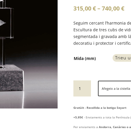
In
315,00
€
–
740,00
€
d
pr
Seguim cercant l’harmonia de
31
Escultura de tres cubs de vi
a
segmentada i gravada amb làse
74
decoratiu i protector i certific
Mida (mm)
quantitat
Afegeix a la cistella
de
ESCULTURA
DE
Gratüit - Recollida a la botiga Seyart
LA
ROSA
+5,95€
- Enviaments a tota la Península 
Per enviaments a
Andorra, Canàries o a