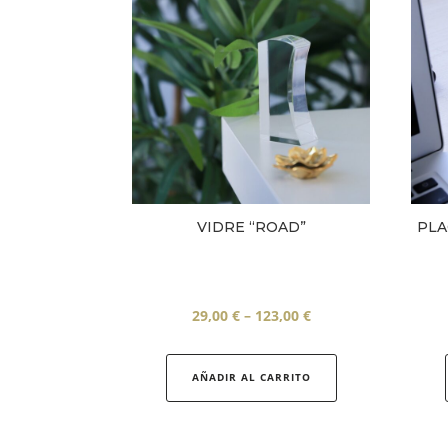
VIDRE “ROAD”
PLA
Interval
29,00
€
–
123,00
€
de
Aquest
preus:
producte
AÑADIR AL CARRITO
29,00 €
té
a
diverses
123,00 €
variants.