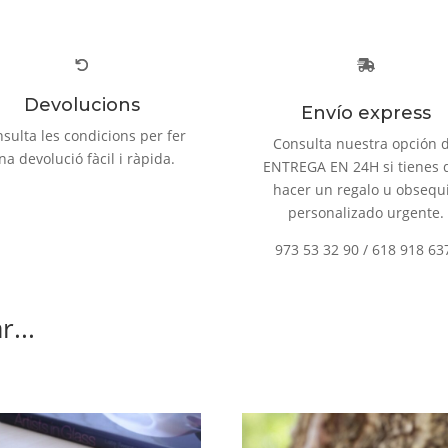
Devolucions
Envío express
sulta les condicions per fer
Consulta nuestra opción 
na devolució fàcil i ràpida.
ENTREGA EN 24H si tienes 
hacer un regalo u obsequ
personalizado urgente.
973 53 32 90 / 618 918 63
...