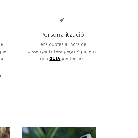
Personalització
de
Tens dubtes a l’hora de
que
dissenyar la teva peça? Aquí tens
io
una
GUIA
per fer-ho.
7.