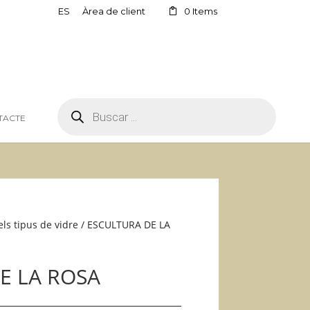
ES
Àrea de client
0 Items
PRODUCTS
SEARCH
TACTE
els tipus de vidre
/ ESCULTURA DE LA
E LA ROSA