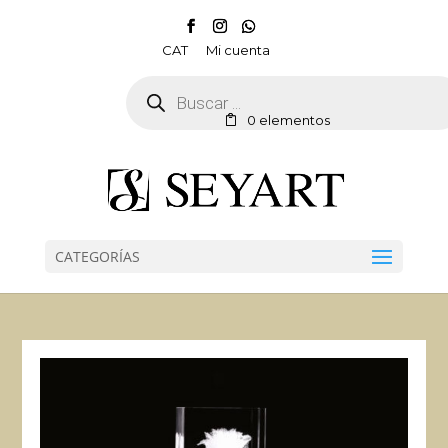
CAT
Mi cuenta
Búsqueda
de
productos
0 elementos
CATEGORÍAS