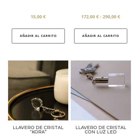
Rango
15,00
€
172,00
€
-
290,00
€
de
Este
precios:
produ
AÑADIR AL CARRITO
AÑADIR AL CARRITO
desde
tiene
172,00 €
múlti
hasta
varia
290,00 €
Las
opcio
se
pued
elegir
en
la
págin
LLAVERO DE CRISTAL
LLAVERO DE CRISTAL
de
“KORA”
CON LUZ LED
produ