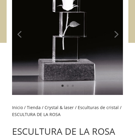
Inicio
/
Tienda
/
Crystal & laser
/
Esculturas de cristal
/
ESCULTURA DE LA ROSA
ESCULTURA DE LA ROSA