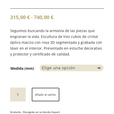
Rango
315,00
€
-
740,00
€
de
precios:
Seguimos buscando la armonía de las piezas que
desde
engranan la vida. Escultura de tres cubos de cristal
315,00 €
óptico macizo con rosa 3D segmentada y grabada con
hasta
láser en el interior. Presentado en estuche decorativo
740,00 €
y protector y certificado de calidad.
Medida (mm)
ESCULTURA
Añadir al carrito
DE
LA
ROSA
Gratuito - Recogida en la tienda Seyart
cantidad