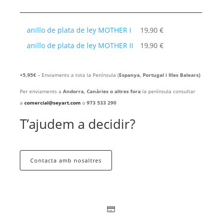
anillo de plata de ley MOTHER I
19,90
€
anillo de plata de ley MOTHER II
19,90
€
+5,95€
– Enviaments a tota la Península (
Espanya, Portugal i Illes Balears)
Per enviaments a
Andorra, Canàries o altres fora
la península consultar
a
comercial@seyart.com
o
973 533 290
T’ajudem a decidir?
Contacta amb nosaltres