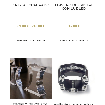
CRISTAL CUADRADO
LLAVERO DE CRISTAL
CON LUZ LED
Rango
61,00
€
-
213,00
€
15,00
€
de
Este
precios:
producto
AÑADIR AL CARRITO
AÑADIR AL CARRITO
desde
tiene
61,00 €
múltiples
hasta
variantes.
213,00 €
Las
opciones
se
pueden
elegir
en
la
TROFEO DE CRISTAL
anillo de madera natural
página