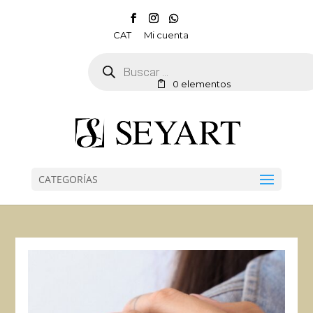
CAT
Mi cuenta
Búsqueda
de
productos
0 elementos
CATEGORÍAS