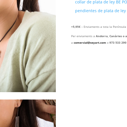
collar de plata de ley BE P
pendientes de plata de ley
+5,95€
– Enviaments a tota la Península 
Per enviaments a
Andorra, Canàries o a
a
comercial@seyart.com
o
973 533 290