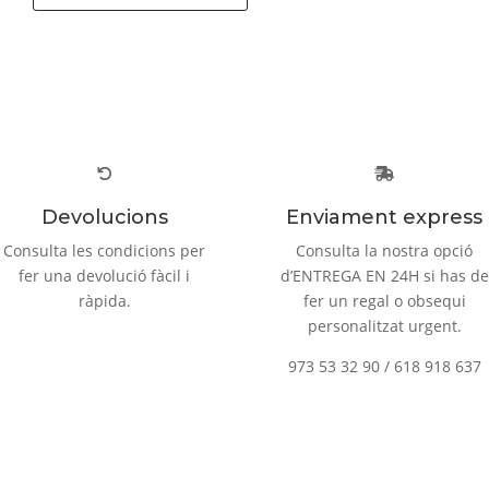
Devolucions
Enviament express
Consulta les condicions per
Consulta la nostra opció
fer una devolució fàcil i
d’ENTREGA EN 24H si has de
ràpida.
fer un regal o obsequi
personalitzat urgent.
973 53 32 90 / 618 918 637