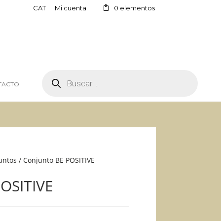
CAT
Mi cuenta
0 elementos
BÚSQUEDA
DE
TACTO
PRODUCTOS
untos
/ Conjunto BE POSITIVE
POSITIVE