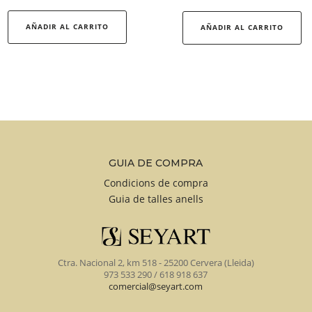
de
Es
precio
pr
AÑADIR AL CARRITO
AÑADIR AL CARRITO
desde
ti
52,00 
mú
hasta
va
699,00
La
op
se
p
GUIA DE COMPRA
el
e
Condicions de compra
Guia de talles anells
la
pá
d
pr
Ctra. Nacional 2, km 518 - 25200 Cervera (Lleida)
973 533 290 / 618 918 637
comercial@seyart.com