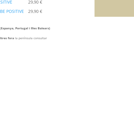
OSITIVE
29,90
€
 BE POSITIVE
29,90
€
(
Espanya, Portugal i Illes Balears)
ltres fora
la península consultar