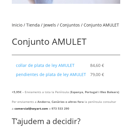
Inicio
/
Tienda
/
Jewels
/
Conjuntos
/ Conjunto AMULET
Conjunto AMULET
collar de plata de ley AMULET
84,60
€
pendientes de plata de ley AMULET
79,00
€
+5,95€
– Enviaments a tota la Península (
Espanya, Portugal i Illes Balears)
Per enviaments a
Andorra, Canàries o altres fora
la península consultar
a
comercial@seyart.com
o
973 533 290
T’ajudem a decidir?