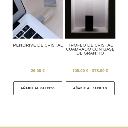
opciones
opcion
se
se
pueden
puede
elegir
elegir
en
en
la
la
PENDRIVE DE CRISTAL
TROFEO DE CRISTAL
página
página
CUADRADO CON BASE
de
de
DE GRANITO
producto
produc
Rango
26,00
€
108,00
€
-
375,00
€
de
Este
precios:
produc
AÑADIR AL CARRITO
AÑADIR AL CARRITO
desde
tiene
108,00 €
múltip
hasta
variant
375,00 €
Las
opcion