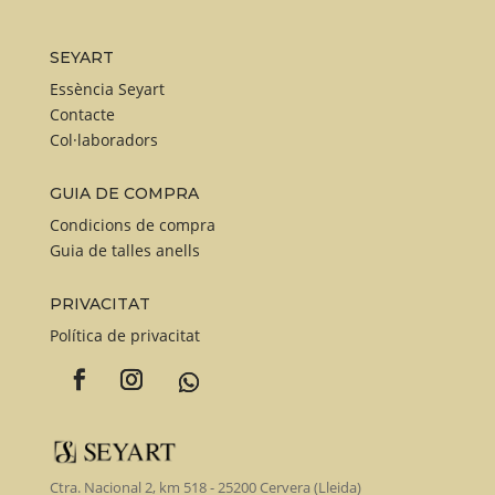
se
puede
SEYART
elegir
Essència Seyart
en
Contacte
la
Col·laboradors
página
de
GUIA DE COMPRA
produc
Condicions de compra
Guia de talles anells
PRIVACITAT
Política de privacitat
Ctra. Nacional 2, km 518 - 25200 Cervera (Lleida)