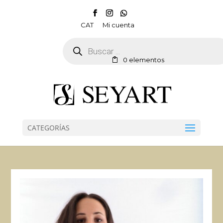
CAT
Mi cuenta
Búsqueda
de
productos
0 elementos
CATEGORÍAS