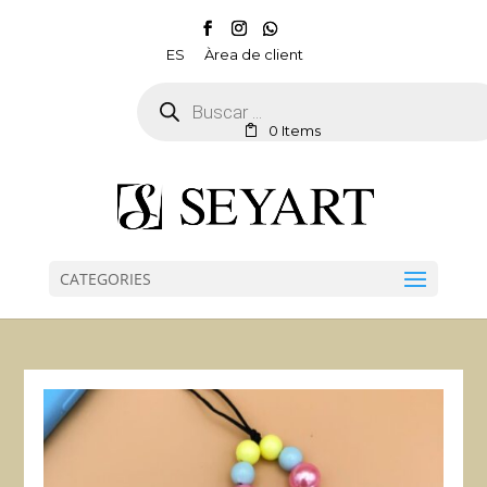
ES
Àrea de client
Products
search
0 Items
CATEGORIES