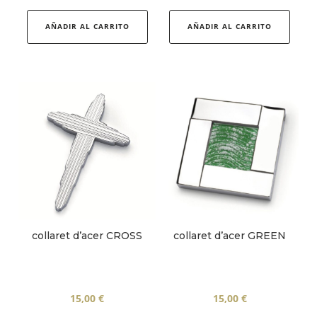
Aque
produ
AÑADIR AL CARRITO
AÑADIR AL CARRITO
té
diver
varian
Les
opcio
es
pode
triar
a
la
pàgin
collaret d’acer GREEN
collaret d’acer CROSS
del
produ
15,00
€
15,00
€