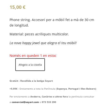
15,00
€
Phone string. Accesori per a mòbil fet a mà de 30 cm
de longitud.
Material: peces acríliques multicolor.
La nova happy jewel que alegra el teu mòbil!
Només en queden 1 en estoc
Afegeix a la cistella
quantitat
de
TUTTI
Gratüit - Recollida a la botiga Seyart
FRUTTI
+5,95€
- Enviaments a tota la Península (
Espanya, Portugal i Illes Balears)
Per enviaments a
Andorra, Canàries o altres fora
la península consultar
a
comercial@seyart.com
o
973 533 290