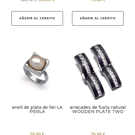
preu
preu
original
actual
AÑADIR AL CARRITO
AÑADIR AL CARRITO
era:
és:
126,10 €.
100,88 €.
anell de plata de llei LA
arracades de fusta natural
PERLA
WOODEN PLATE TWO
78,00
€
29,90
€