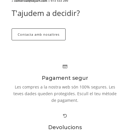
a
comercial@seyart.com
o
973 533 290
T'ajudem a decidir?
Contacta amb nosaltres
Pagament segur
Les compres a la nostra web són 100% segures. Les
teves dades queden protegides. Escull el teu mètode
de pagament.
Devolucions