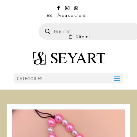
ES
Àrea de client
Products
search
0 Items
CATEGORIES