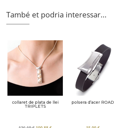
També et podria interessar...
polsera d’acer ROAD
collaret de plata de llei
TRIPLETS
El
El
15,00
€
126,10
€
100,88
€