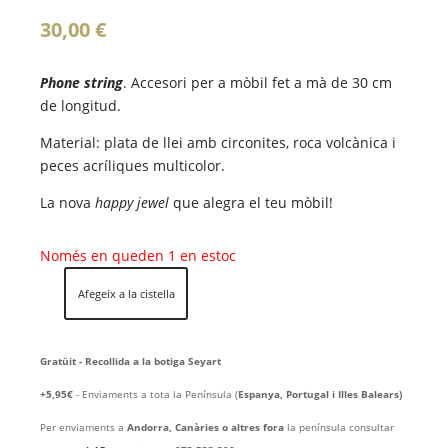
30,00
€
Phone string
. Accesori per a mòbil fet a mà de 30 cm
de longitud.
Material: plata de llei amb circonites, roca volcànica i
peces acríliques multicolor.
La nova
happy jewel
que alegra el teu mòbil!
Només en queden 1 en estoc
Afegeix a la cistella
quantitat
de
SWEET
Gratüit - Recollida a la botiga Seyart
90'S
+5,95€
- Enviaments a tota la Península (
Espanya, Portugal i Illes Balears)
Per enviaments a
Andorra, Canàries o altres fora
la península consultar