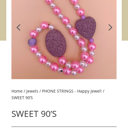
Home
/
Jewels
/
PHONE STRINGS - Happy Jewel!
/
SWEET 90’S
SWEET 90’S