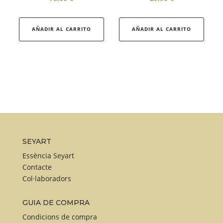
Aquest
producte
AÑADIR AL CARRITO
AÑADIR AL CARRITO
té
diverses
variants.
Les
opcions
es
poden
triar
a
SEYART
la
Essència Seyart
pàgina
Contacte
Col·laboradors
del
producte
GUIA DE COMPRA
Condicions de compra