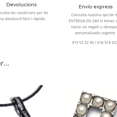
Devolucions
Envío express
sulta les condicions per fer
Consulta nuestra opción 
na devolució fàcil i ràpida.
ENTREGA EN 24H si tienes 
hacer un regalo u obsequ
personalizado urgente.
973 53 32 90 / 618 918 63
...