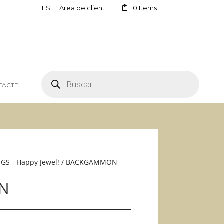
ES
Àrea de client
0 Items
PRODUCTS
SEARCH
TACTE
S - Happy Jewel!
/ BACKGAMMON
N