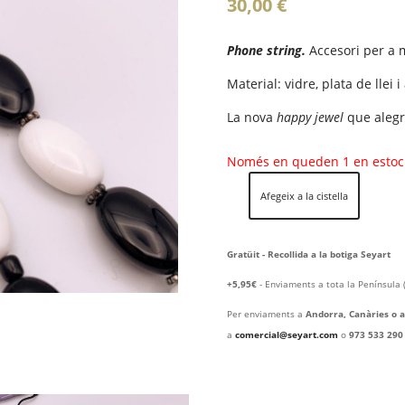
30,00
€
Phone string.
Accesori per a m
Material: vidre, plata de llei i 
La nova
happy jewel
que alegr
Només en queden 1 en estoc
Afegeix a la cistella
quantitat
de
BACKGAMMON
Gratüit - Recollida a la botiga Seyart
+5,95€
- Enviaments a tota la Península 
Per enviaments a
Andorra, Canàries o a
a
comercial@seyart.com
o
973 533 290