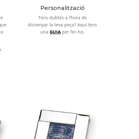
Personalització
de
Tens dubtes a l’hora de
que
dissenyar la teva peça? Aquí tens
io
una
GUIA
per fer-ho.
7.