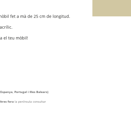
òbil fet a mà de 25 cm de longitud.
acrílic.
a el teu mòbil!
(
Espanya, Portugal i Illes Balears)
ltres fora
la península consultar