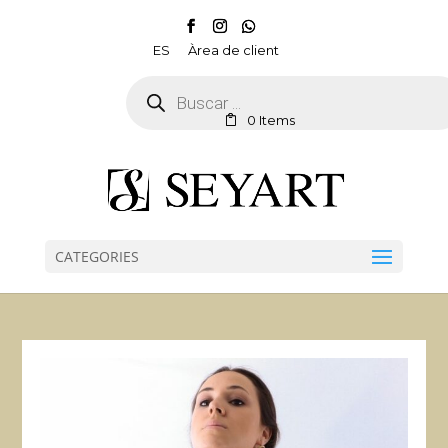
ES
Àrea de client
Products
search
0 Items
CATEGORIES