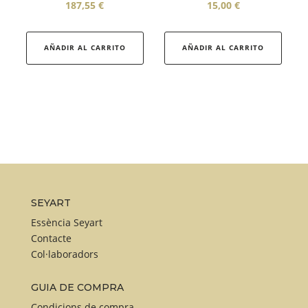
187,55
€
15,00
€
Aque
produ
AÑADIR AL CARRITO
AÑADIR AL CARRITO
té
diver
varian
Les
opcio
es
pode
triar
a
SEYART
la
Essència Seyart
pàgin
Contacte
Col·laboradors
del
produ
GUIA DE COMPRA
Condicions de compra