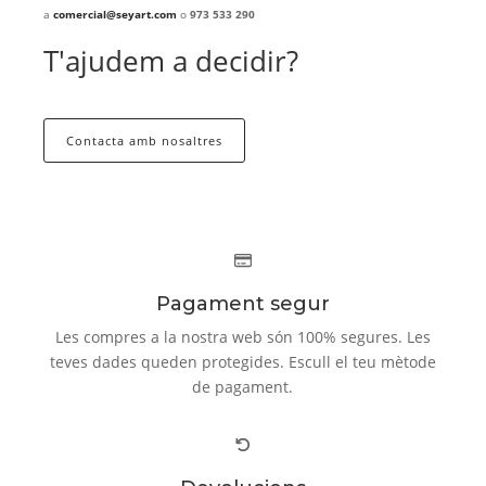
a
comercial@seyart.com
o
973 533 290
T'ajudem a decidir?
Contacta amb nosaltres
Pagament segur
Les compres a la nostra web són 100% segures. Les
teves dades queden protegides. Escull el teu mètode
de pagament.