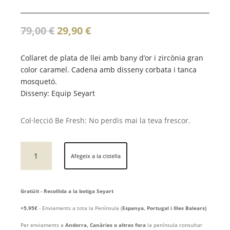
El
El
79,00
€
29,90
€
preu
preu
original
actual
Collaret de plata de llei amb bany d’or i zircònia gran
era:
és:
color caramel. Cadena amb disseny corbata i tanca
79,00 €.
29,90 €.
mosquetó.
Disseny: Equip Seyart
Col·lecció Be Fresh: No perdis mai la teva frescor.
quantitat
Afegeix a la cistella
de
collaret
de
Gratüit - Recollida a la botiga Seyart
plata
de
+5,95€
- Enviaments a tota la Península (
Espanya, Portugal i Illes Balears)
llei
Per enviaments a
Andorra, Canàries o altres fora
la península consultar
GAIA