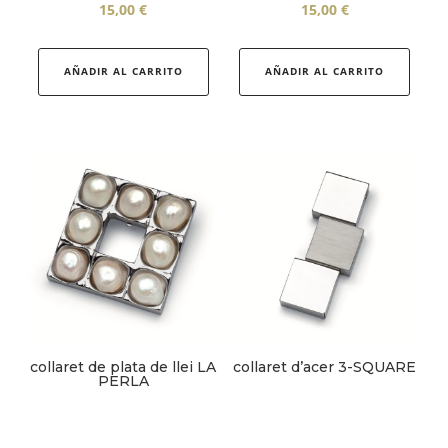
15,00
€
15,00
€
Aquest
producte
AÑADIR AL CARRITO
AÑADIR AL CARRITO
té
diverses
variants.
Les
opcions
es
poden
triar
a
la
pàgina
collaret de plata de llei LA
collaret d’acer 3-SQUARE
del
PERLA
producte