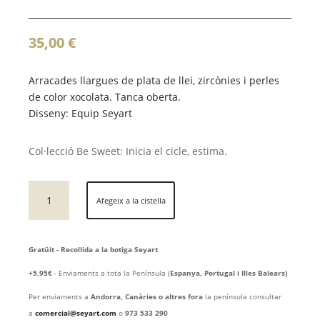
35,00
€
Arracades llargues de plata de llei, zircònies i perles
de color xocolata. Tanca oberta.
Disseny: Equip Seyart
Col·lecció Be Sweet: Inicia el cicle, estima.
quantitat
Afegeix a la cistella
de
arracades
de
Gratüit - Recollida a la botiga Seyart
plata
de
+5,95€
- Enviaments a tota la Península (
Espanya, Portugal i Illes Balears)
llei
Per enviaments a
Andorra, Canàries o altres fora
la península consultar
CHOCOLATE
a
comercial@seyart.com
o
973 533 290
PEARLS