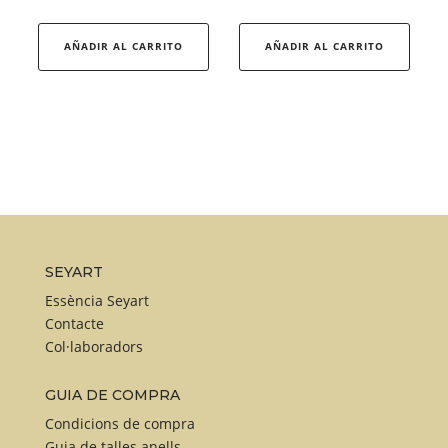
Aque
produ
AÑADIR AL CARRITO
AÑADIR AL CARRITO
té
diver
varian
Les
opcio
es
pode
triar
a
SEYART
la
Essència Seyart
pàgin
Contacte
Col·laboradors
del
produ
GUIA DE COMPRA
Condicions de compra
Guia de talles anells