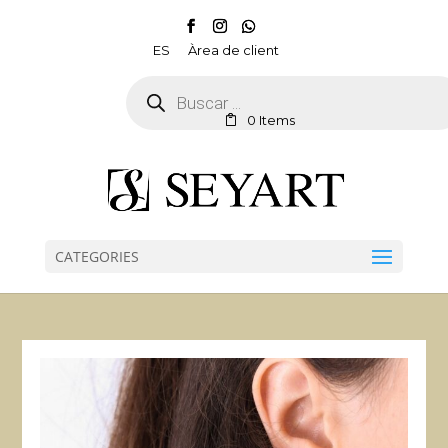
ES
Àrea de client
Products
search
0 Items
CATEGORIES