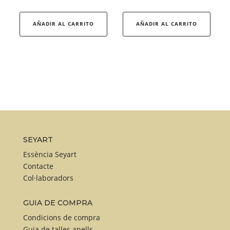
Aquest
producte
AÑADIR AL CARRITO
AÑADIR AL CARRITO
té
diverses
variants.
Les
opcions
es
poden
triar
a
SEYART
la
Essència Seyart
pàgina
Contacte
Col·laboradors
del
producte
GUIA DE COMPRA
Condicions de compra
Guia de talles anells