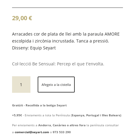
29,00
€
Arracades cor de plata de llei amb la paraula AMORE
escolpida i zircònia incrustada. Tanca a pressió.
Disseny: Equip Seyart
Col·lecció Be Sensual: Percep el que t'envolta.
quantitat
Afegeix a la cistella
de
arracades
de
Gratüit - Recollida a la botiga Seyart
plata
de
+5,95€
- Enviaments a tota la Península (
Espanya, Portugal i Illes Balears)
llei
Per enviaments a
Andorra, Canàries o altres fora
la península consultar
AMORE
a
comercial@seyart.com
o
973 533 290