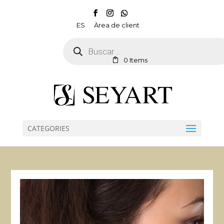
ES
Àrea de client
Products
search
0 Items
CATEGORIES