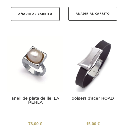
Aquest
producte
AÑADIR AL CARRITO
AÑADIR AL CARRITO
té
diverses
variants.
Les
opcions
es
poden
triar
a
la
pàgina
anell de plata de llei LA
polsera d’acer ROAD
del
PERLA
producte
78,00
€
15,00
€