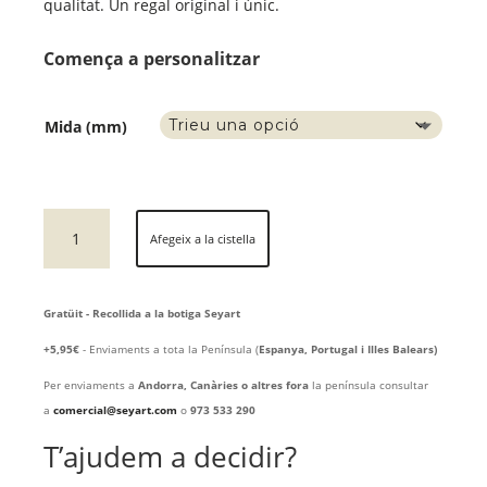
qualitat. Un regal original i únic.
Comença a personalitzar
Mida (mm)
quantitat
Afegeix a la cistella
de
ARQUITECTE
3D
Gratüit - Recollida a la botiga Seyart
+5,95€
- Enviaments a tota la Península (
Espanya, Portugal i Illes Balears)
Per enviaments a
Andorra, Canàries o altres fora
la península consultar
a
comercial@seyart.com
o
973 533 290
T’ajudem a decidir?