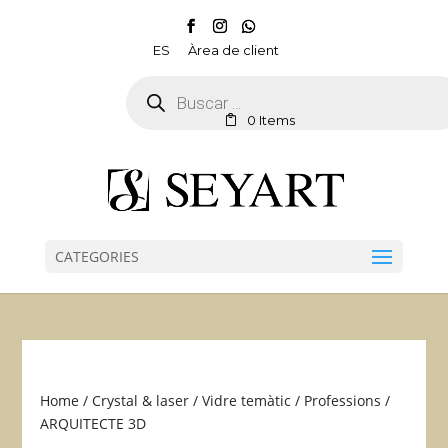
ES
Àrea de client
Products
search
0 Items
CATEGORIES
Home
/
Crystal & laser
/
Vidre temàtic
/
Professions
/
ARQUITECTE 3D