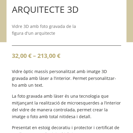
ARQUITECTE 3D
Vidre 3D amb foto gravada de la
figura d'un arquitecte
Interval
32,00
€
–
213,00
€
de
preus:
Vidre òptic massís personalitzat amb imatge 3D
32,00 €
gravada amb làser a l’interior. Permet personalitzar-
a
ho amb un text.
213,00 €
La foto gravada amb làser és una tecnologia que
mitjançant la realització de microesquerdes a l’interior
del vidre de manera controlada, permet crear la
imatge o foto amb total nitidesa i detall.
Presentat en estoig decoratiu i protector i certificat de