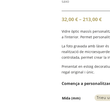
saxo
Int
32,00
€
–
213,00
€
de
pre
Vidre òptic massís personali
32,
a l’interior. Permet personali
a
La foto gravada amb làser és
213
realització de microesquerdes
controlada, permet crear la im
Presentat en estoig decoratiu i
regal original i únic.
Comença a personalitza
Mida (mm)