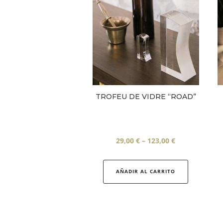
TROFEU DE VIDRE “ROAD”
Interval
29,00
€
–
123,00
€
de
Aquest
preus:
producte
AÑADIR AL CARRITO
29,00 €
té
a
diverses
123,00 €
variants.
Les