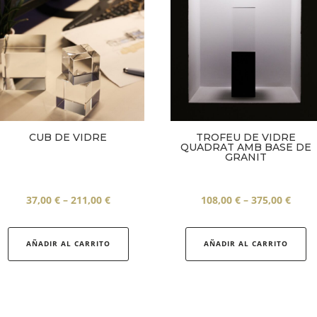
CUB DE VIDRE
TROFEU DE VIDRE
QUADRAT AMB BASE DE
GRANIT
Interval
Inter
37,00
€
–
211,00
€
108,00
€
–
375,00
€
de
Aquest
de
Aq
preus:
producte
preus
pr
AÑADIR AL CARRITO
AÑADIR AL CARRITO
37,00 €
té
108,0
té
a
diverses
a
di
211,00 €
variants.
375,0
va
Les
Le