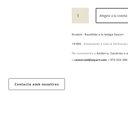
quantitat
Afegeix a la cistella
de
SAXO
3D
Gratüit - Recollida a la botiga Seyart
+5,95€
- Enviaments a tota la Península 
Per enviaments a
Andorra, Canàries o a
a
comercial@seyart.com
o
973 533 290
Contacta amb nosaltres