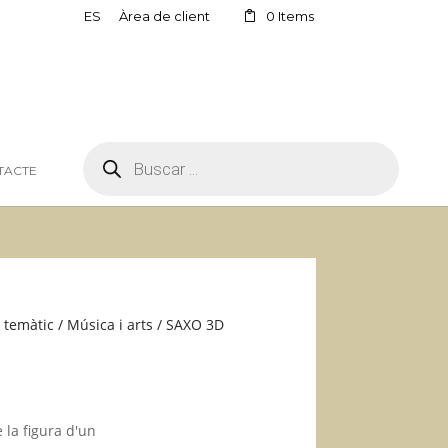
ES
Àrea de client
0 Items
PRODUCTS
SEARCH
TACTE
 temàtic
/
Música i arts
/ SAXO 3D
 la figura d'un