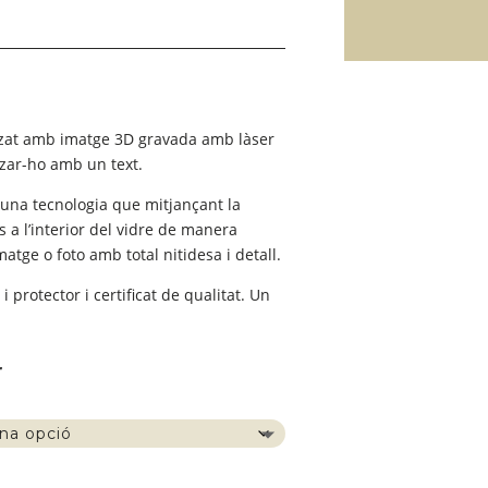
erval
us:
tzat amb imatge 3D gravada amb làser
00 €
tzar-ho amb un text.
 una tecnologia que mitjançant la
,00 €
 a l’interior del vidre de manera
atge o foto amb total nitidesa i detall.
 protector i certificat de qualitat. Un
r