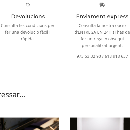
Devolucions
Enviament express
Consulta les condicions per
Consulta la nostra opció
fer una devolució fàcil i
d’ENTREGA EN 24H si has de
ràpida.
fer un regal o obsequi
personalitzat urgent.
973 53 32 90 / 618 918 637
essar...