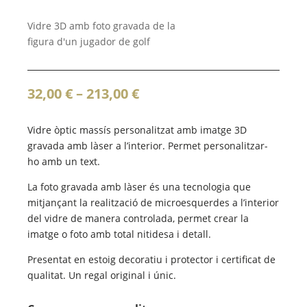
Vidre 3D amb foto gravada de la
figura d'un jugador de golf
Interval
32,00
€
–
213,00
€
de
preus:
Vidre òptic massís personalitzat amb imatge 3D
32,00 €
gravada amb làser a l’interior. Permet personalitzar-
a
ho amb un text.
213,00 €
La foto gravada amb làser és una tecnologia que
mitjançant la realització de microesquerdes a l’interior
del vidre de manera controlada, permet crear la
imatge o foto amb total nitidesa i detall.
Presentat en estoig decoratiu i protector i certificat de
qualitat. Un regal original i únic.