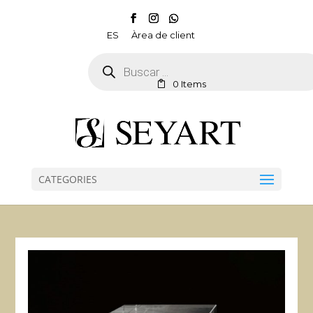
ES
Àrea de client
Products
search
0 Items
CATEGORIES