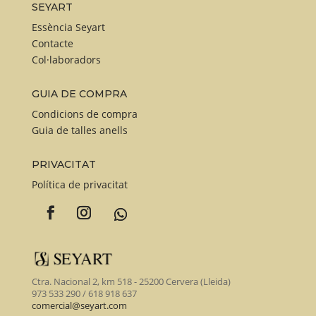
SEYART
triar
triar
Essència Seyart
a
a
Contacte
la
la
Col·laboradors
pàgina
pàgina
del
del
GUIA DE COMPRA
producte
produc
Condicions de compra
Guia de talles anells
PRIVACITAT
Política de privacitat
Ctra. Nacional 2, km 518 - 25200 Cervera (Lleida)
973 533 290 / 618 918 637
comercial@seyart.com