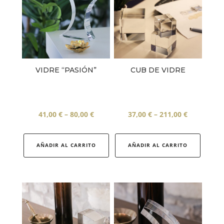
VIDRE “PASIÓN”
CUB DE VIDRE
Interval
Interval
41,00
€
–
80,00
€
37,00
€
–
211,00
€
de
Aquest
de
Aquest
preus:
producte
preus:
produc
AÑADIR AL CARRITO
AÑADIR AL CARRITO
41,00 €
té
37,00 €
té
a
diverses
a
divers
80,00 €
variants.
211,00 €
variant
Les
Les
opcions
opcion
es
es