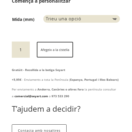
Comença a personalitzar
Mida (mm)
quantitat
Afegeix a la cistella
de
JUGADOR
DE
Gratüit - Recollida a la botiga Seyart
GOLF
3D
+5,95€
- Enviaments a tota la Península (
Espanya, Portugal i Illes Balears)
Per enviaments a
Andorra, Canàries o altres fora
la península consultar
a
comercial@seyart.com
o
973 533 290
T’ajudem a decidir?
Contacta amb nosaltres