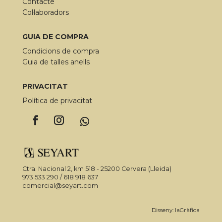
Contacte
del
Col·laboradors
producte
GUIA DE COMPRA
Condicions de compra
Guia de talles anells
PRIVACITAT
Política de privacitat
Ctra. Nacional 2, km 518 - 25200 Cervera (Lleida)
973 533 290 / 618 918 637
comercial@seyart.com
Disseny: laGràfica