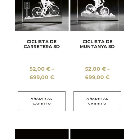
CICLISTA DE
CICLISTA DE
CARRETERA 3D
MUNTANYA 3D
52,00
€
52,00
€
–
–
Interval
Interval
699,00
€
699,00
€
de
de
Aquest
Aquest
preus:
preus:
producte
product
AÑADIR AL
AÑADIR AL
52,00 €
52,00 €
té
té
CARRITO
CARRITO
a
a
diverses
diverse
699,00 €
699,00 €
variants.
variants
Les
Les
opcions
opcions