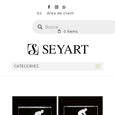
ES
Àrea de client
Products
search
0 Items
CATEGORIES