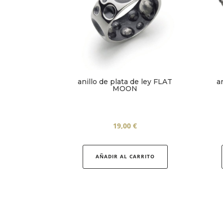
anillo de plata de ley FLAT
a
MOON
19,00
€
Este
producto
AÑADIR AL CARRITO
tiene
múltiples
variantes.
Las
opciones