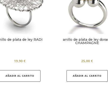
nillo de plata de ley RADI
anillo de plata de ley dora
CHAMPAGNE
19,90
€
25,00
€
Este
producto
AÑADIR AL CARRITO
AÑADIR AL CARRITO
tiene
múltiples
variantes.
Las
opciones