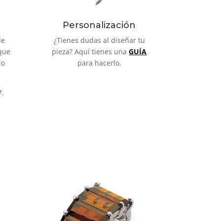
Personalización
de
¿Tienes dudas al diseñar tu
que
pieza? Aquí tienes una
GUÍA
io
para hacerlo.
7.