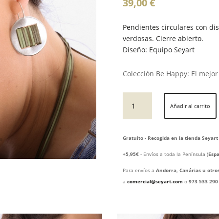
39,00
€
Pendientes circulares con dis
verdosas. Cierre abierto.
Diseño: Equipo Seyart
Colección Be Happy: El mejor
pendientes
Añadir al carrito
de
plata
de
Gratuito - Recogida en la tienda Seyart
ley
90's
+5,95€
- Envíos a toda la Península (
Espa
cantidad
Para envíos a
Andorra, Canárias u otro
a
comercial@seyart.com
o
973 533 290