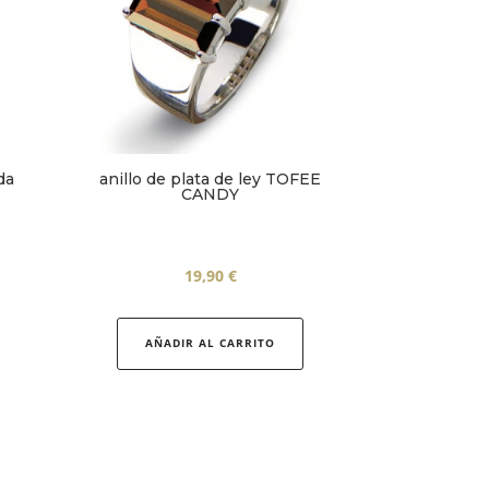
anillo de plata de ley TOFEE
da
CANDY
19,90
€
Este
Este
producto
producto
AÑADIR AL CARRITO
tiene
tiene
múltiples
múltiples
variantes.
variantes.
Las
Las
opciones
opciones