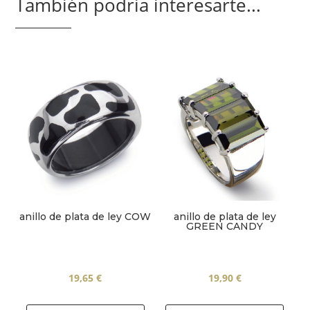
También podría interesarte...
anillo de plata de ley COW
anillo de plata de ley
GREEN CANDY
19,65
€
19,90
€
Este
Este