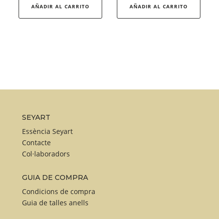
producto
produ
AÑADIR AL CARRITO
AÑADIR AL CARRITO
tiene
tiene
múltiples
múlti
variantes.
varia
Las
Las
opciones
opcio
se
se
pueden
pued
elegir
elegir
en
en
SEYART
la
la
Essència Seyart
página
págin
Contacte
Col·laboradors
de
de
producto
produ
GUIA DE COMPRA
Condicions de compra
Guia de talles anells