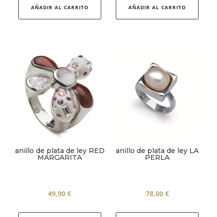
producto
produ
AÑADIR AL CARRITO
AÑADIR AL CARRITO
tiene
tiene
múltiples
múlti
variantes.
varia
Las
Las
opciones
opcio
se
se
pueden
pued
elegir
elegir
en
en
la
la
página
págin
anillo de plata de ley RED
anillo de plata de ley LA
de
de
MARGARITA
PERLA
producto
produ
49,90
€
78,00
€
Este
Este