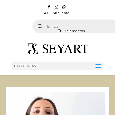
CAT
Mi cuenta
Búsqueda
de
productos
0 elementos
CATEGORÍAS