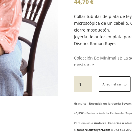
44,70
€
Collar tubular de plata de ley
microscópica de un cabello. 
cierre mosquetón.
Joyería de autor en plata para
Diseño: Ramon Royes
Colección Be Minimalist: La s
mostrarse.
collar
Añadir al carrito
de
plata
de
Gratuito - Recogida en la tienda Seyart
ley
HAIR
+5,95€
- Envíos a toda la Península (
Espa
cantidad
Para envíos a
Andorra, Canárias u otro
a
comercial@seyart.com
o
973 533 290