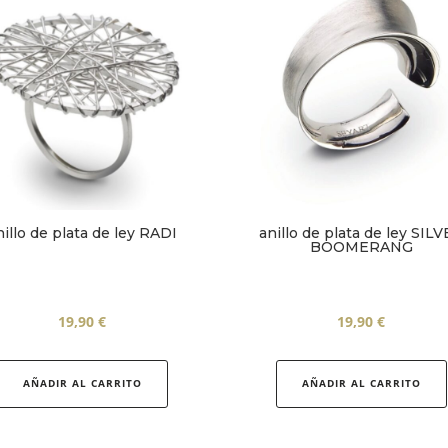
nillo de plata de ley RADI
anillo de plata de ley SIL
BOOMERANG
19,90
€
19,90
€
Este
producto
AÑADIR AL CARRITO
AÑADIR AL CARRITO
tiene
múltiples