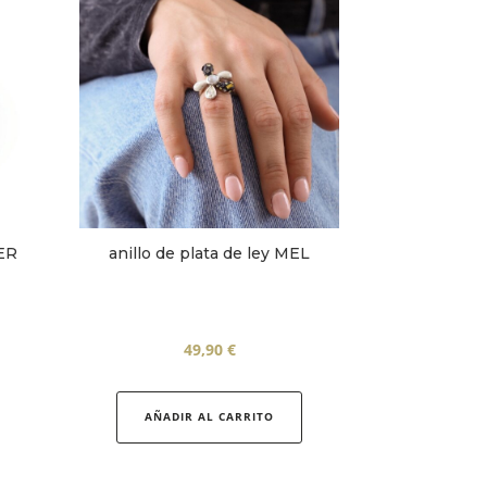
VER
anillo de plata de ley MEL
49,90
€
Este
Este
producto
producto
AÑADIR AL CARRITO
tiene
tiene
múltiples
múltiples