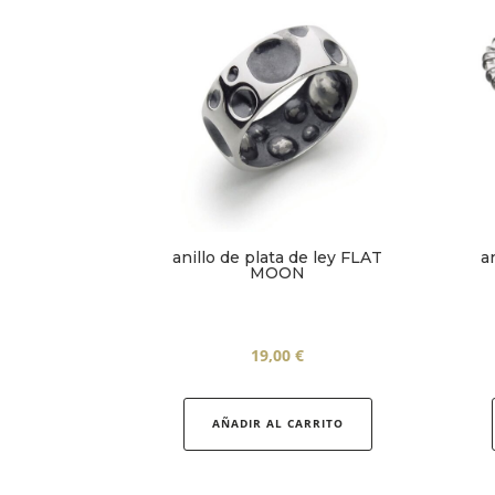
anillo de plata de ley FLAT
a
MOON
19,00
€
Este
producto
AÑADIR AL CARRITO
tiene
múltiples