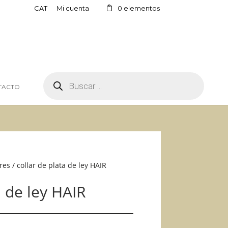
CAT
Mi cuenta
0 elementos
BÚSQUEDA
DE
TACTO
PRODUCTOS
res
/ collar de plata de ley HAIR
a de ley HAIR