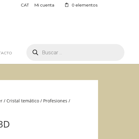
CAT
Mi cuenta
0 elementos
BÚSQUEDA
DE
TACTO
PRODUCTOS
er
/
Cristal temático
/
Profesiones
/
3D