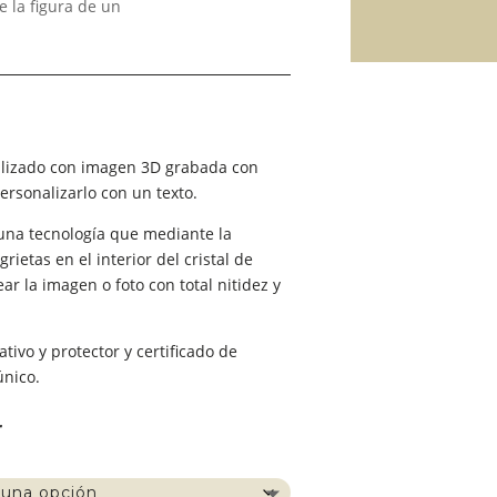
e la figura de un
go
ios:
nalizado con imagen 3D grabada con
de
personalizarlo con un texto.
0 €
 una tecnología que mediante la
ta
rietas en el interior del cristal de
00 €
ar la imagen o foto con total nitidez y
ivo y protector y certificado de
único.
r