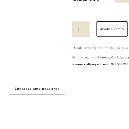
CARPINTERO
Añadir al carrito
3D
cantidad
+5,95€
– Enviaments a tota la Península 
Per enviaments a
Andorra, Canàries o a
a
comercial@seyart.com
o
973 533 290
Contacta amb nosaltres