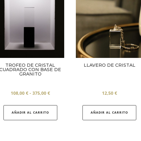
TROFEO DE CRISTAL
LLAVERO DE CRISTAL
CUADRADO CON BASE DE
GRANITO
Rango
108,00
€
-
375,00
€
12,50
€
de
Este
precios:
producto
AÑADIR AL CARRITO
AÑADIR AL CARRITO
desde
tiene
108,00 €
múltiples
hasta
variantes.