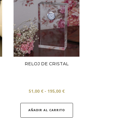
RELOJ DE CRISTAL
Rango
51,00
€
-
195,00
€
de
Este
precios:
producto
AÑADIR AL CARRITO
desde
tiene
51,00 €
múltiples
hasta
variantes.