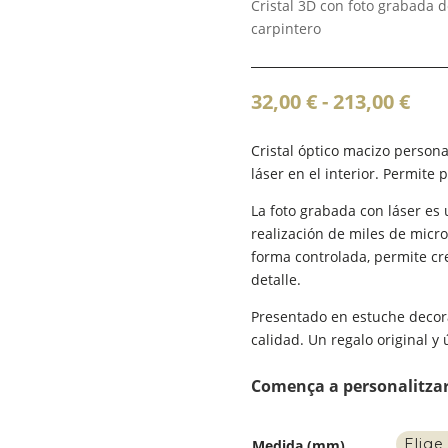
Cristal 3D con foto grabada d
carpintero
Ran
32,00
€
-
213,00
€
de
prec
Cristal óptico macizo perso
des
láser en el interior. Permite 
32,0
La foto grabada con láser es
has
realización de miles de microg
213,
forma controlada, permite cre
detalle.
Presentado en estuche decorat
calidad. Un regalo original y 
Comença a personalitza
Medida (mm)