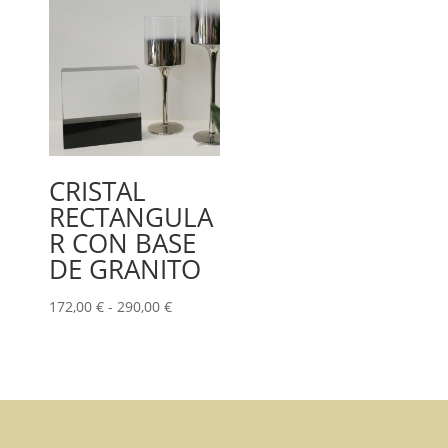
52,00 €
hasta
699,00 €
CRISTAL
RECTANGULA
R CON BASE
DE GRANITO
Rango
172,00
€
-
290,00
€
de
precios:
desde
172,00 €
hasta
290,00 €