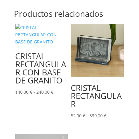
Productos relacionados
CRISTAL
RECTANGULA
R CON BASE
DE GRANITO
CRISTAL
Rango
140,00
€
-
240,00
€
RECTANGULA
de
R
precios:
desde
Rango
52,00
€
-
699,00
€
140,00 €
de
hasta
precios:
240,00 €
desde