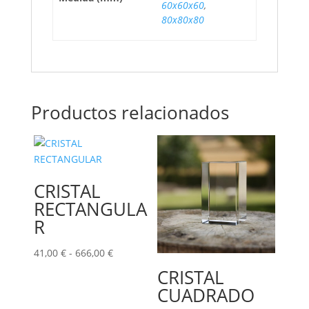
60x60x60
,
80x80x80
Productos relacionados
CRISTAL
RECTANGULA
R
Rango
41,00
€
-
666,00
€
de
CRISTAL
precios:
CUADRADO
desde