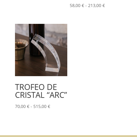
41,00 €
Rango
58,00
€
-
213,00
€
hasta
de
666,00 €
precios:
desde
58,00 €
hasta
213,00 €
TROFEO DE
CRISTAL “ARC”
Rango
70,00
€
-
515,00
€
de
precios:
desde
70,00 €